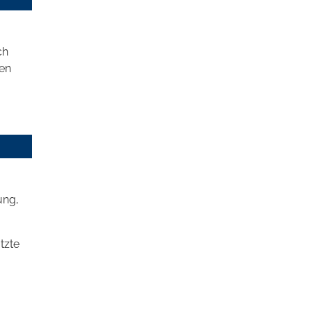
ch
ten
ung,
tzte