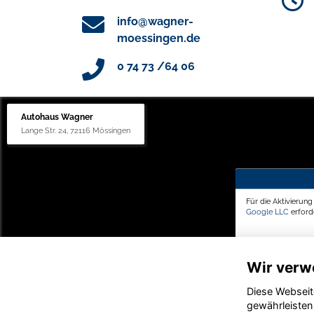
info@wagner-
moessingen.de
0 74 73 /64 06
Autohaus Wagner
Lange Str. 24, 72116 Mössingen
Für die Aktivierun
Google LLC
erforde
Wir verw
Diese Webseit
gewährleisten