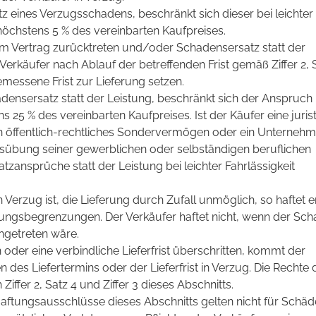
z eines Verzugsschadens, beschränkt sich dieser bei leichter
 höchstens 5 % des vereinbarten Kaufpreises.
om Vertrag zurücktreten und/oder Schadensersatz statt der
erkäufer nach Ablauf der betreffenden Frist gemäß Ziffer 2, S
emessene Frist zur Lieferung setzen.
ensersatz statt der Leistung, beschränkt sich der Anspruch 
ns 25 % des vereinbarten Kaufpreises. Ist der Käufer eine juris
in öffentlich-rechtliches Sondervermögen oder ein Unternehm
usübung seiner gewerblichen oder selbständigen beruflichen
atzansprüche statt der Leistung bei leichter Fahrlässigkeit
Verzug ist, die Lieferung durch Zufall unmöglich, so haftet e
ungsbegrenzungen. Der Verkäufer haftet nicht, wenn der Sc
ingetreten wäre.
n oder eine verbindliche Lieferfrist überschritten, kommt der
n des Liefertermins oder der Lieferfrist in Verzug. Die Rechte 
ffer 2, Satz 4 und Ziffer 3 dieses Abschnitts.
tungsausschlüsse dieses Abschnitts gelten nicht für Schäde