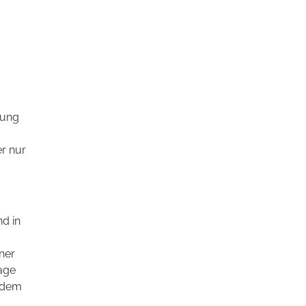
rung
r nur
nd in
ner
Tage
t dem