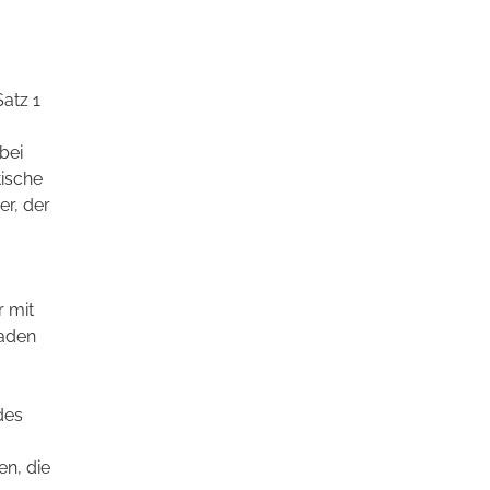
atz 1
bei
tische
er, der
r mit
haden
des
n, die