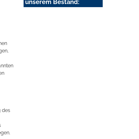
unserem Bestand:
chen
gen,
annten
en
g des
s
egen.