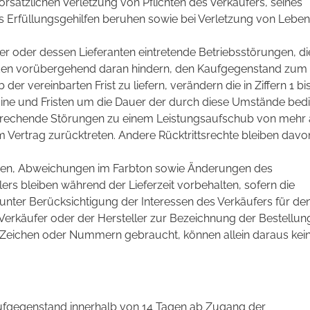
orsätzlichen Verletzung von Pflichten des Verkäufers, seines
es Erfüllungsgehilfen beruhen sowie bei Verletzung von Leben
r oder dessen Lieferanten eintretende Betriebsstörungen, di
den vorübergehend daran hindern, den Kaufgegenstand zum
der vereinbarten Frist zu liefern, verändern die in Ziffern 1 bi
ine und Fristen um die Dauer der durch diese Umstände bed
prechende Störungen zu einem Leistungsaufschub von mehr 
 Vertrag zurücktreten. Andere Rücktrittsrechte bleiben davo
en, Abweichungen im Farbton sowie Änderungen des
ers bleiben während der Lieferzeit vorbehalten, sofern die
ter Berücksichtigung der Interessen des Verkäufers für de
Verkäufer oder der Hersteller zur Bezeichnung der Bestellun
 Zeichen oder Nummern gebraucht, können allein daraus kei
Kaufgegenstand innerhalb von 14 Tagen ab Zugang der