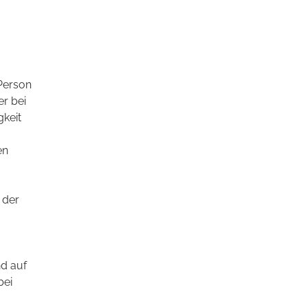
 Person
er bei
gkeit
en
 der
d auf
bei