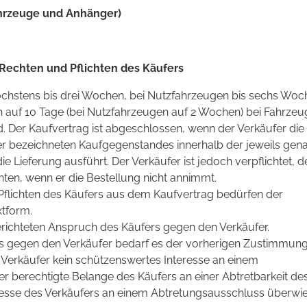
hrzeuge und Anhänger)
Rechten und Pflichten des Käufers
höchstens bis drei Wochen, bei Nutzfahrzeugen bis sechs Wo
ch auf 10 Tage (bei Nutzfahrzeugen auf 2 Wochen) bei Fahrzeu
. Der Kaufvertrag ist abgeschlossen, wenn der Verkäufer die
r bezeichneten Kaufgegenstandes innerhalb der jeweils gen
die Lieferung ausführt. Der Verkäufer ist jedoch verpflichtet, d
hten, wenn er die Bestellung nicht annimmt.
flichten des Käufers aus dem Kaufvertrag bedürfen der
tform.
 gerichteten Anspruch des Käufers gegen den Verkäufer.
s gegen den Verkäufer bedarf es der vorherigen Zustimmun
 Verkäufer kein schützenswertes Interesse an einem
r berechtigte Belange des Käufers an einer Abtretbarkeit de
resse des Verkäufers an einem Abtretungsausschluss überwi