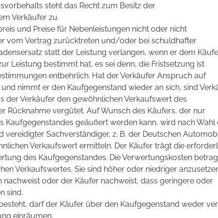
vorbehalts steht das Recht zum Besitz der
em Verkäufer zu.
preis und Preise für Nebenleistungen nicht oder nicht
r vom Vertrag zurücktreten und/oder bei schuldhafter
adensersatz statt der Leistung verlangen, wenn er dem Käufe
ur Leistung bestimmt hat, es sei denn, die Fristsetzung ist
stimmungen entbehrlich. Hat der Verkäufer Anspruch auf
g und nimmt er den Kaufgegenstand wieder an sich, sind Verk
ass der Verkäufer den gewöhnlichen Verkaufswert des
er Rücknahme vergütet. Auf Wunsch des Käufers, der nur
s Kaufgegenstandes geäußert werden kann, wird nach Wahl
und vereidigter Sachverständiger, z. B. der Deutschen Automobi
ichen Verkaufswert ermitteln. Der Käufer trägt die erforder
rtung des Kaufgegenstandes. Die Verwertungskosten betra
en Verkaufswertes. Sie sind höher oder niedriger anzusetze
 nachweist oder der Käufer nachweist, dass geringere oder
n sind.
besteht, darf der Käufer über den Kaufgegenstand weder ve
zung einräumen.