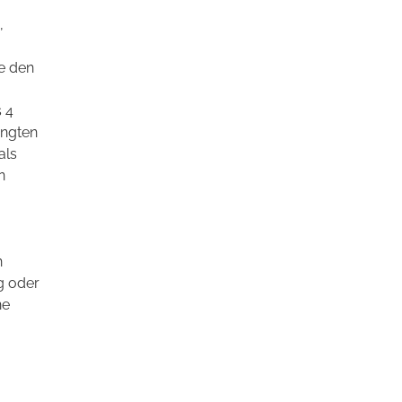
,
e den
s 4
ingten
als
n
n
g oder
ne