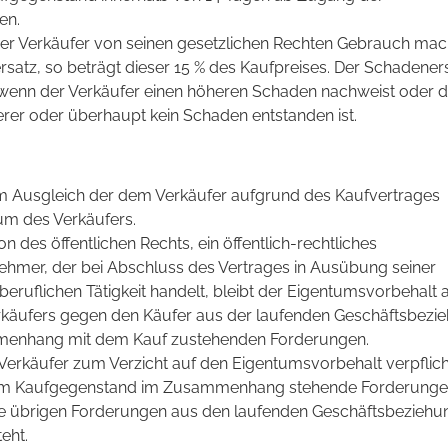
en.
er Verkäufer von seinen gesetzlichen Rechten Gebrauch mac
satz, so beträgt dieser 15 % des Kaufpreises. Der Schadeners
 wenn der Verkäufer einen höheren Schaden nachweist oder d
erer oder überhaupt kein Schaden entstanden ist.
um Ausgleich der dem Verkäufer aufgrund des Kaufvertrages
m des Verkäufers.
son des öffentlichen Rechts, ein öffentlich-rechtliches
hmer, der bei Abschluss des Vertrages in Ausübung seiner
eruflichen Tätigkeit handelt, bleibt der Eigentumsvorbehalt 
rkäufers gegen den Käufer aus der laufenden Geschäftsbezi
menhang mit dem Kauf zustehenden Forderungen.
 Verkäufer zum Verzicht auf den Eigentumsvorbehalt verpflich
dem Kaufgegenstand im Zusammenhang stehende Forderung
 die übrigen Forderungen aus den laufenden Geschäftsbezieh
eht.