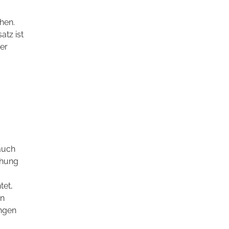
hen.
atz ist
er
auch
ehung
tet,
en
ungen