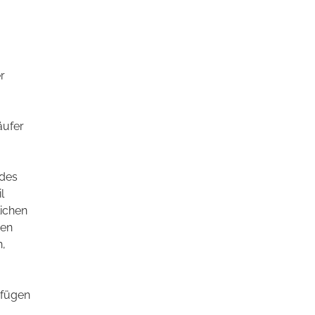
r
äufer
 des
l
lichen
gen
n,
rfügen