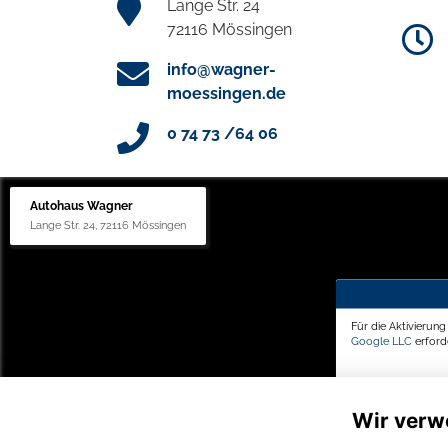
Lange Str. 24
72116 Mössingen
info@wagner-
moessingen.de
0 74 73 /64 06
Autohaus Wagner
Lange Str. 24, 72116 Mössingen
Für die Aktivierun
Google LLC
erforde
Wir verw