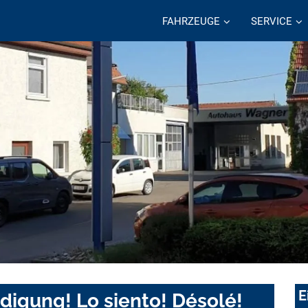
FAHRZEUGE
SERVICE
E
digung! Lo siento! Désolé!