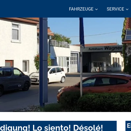
FAHRZEUGE
SERVICE
E
digung! Lo siento! Désolé!