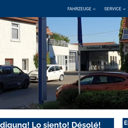
FAHRZEUGE
SERVICE
E
digung! Lo siento! Désolé!