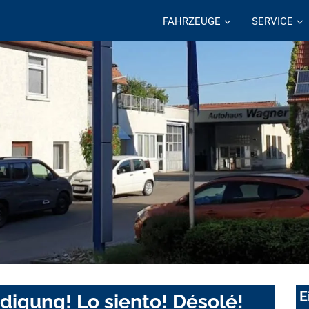
FAHRZEUGE
SERVICE
E
digung! Lo siento! Désolé!