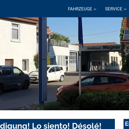
FAHRZEUGE
SERVICE
E
digung! Lo siento! Désolé!