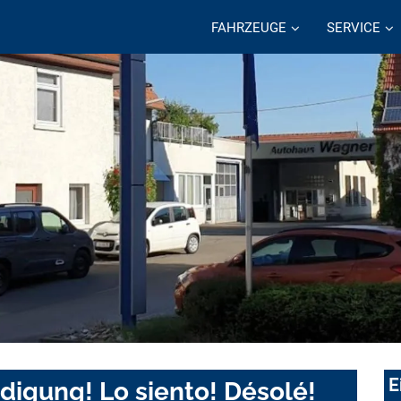
FAHRZEUGE
SERVICE
E
digung! Lo siento! Désolé!