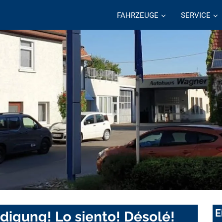
FAHRZEUGE
SERVICE
E
digung! Lo siento! Désolé!