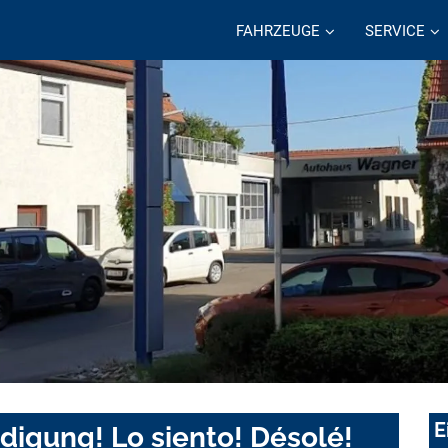
FAHRZEUGE
SERVICE
E
digung! Lo siento! Désolé!