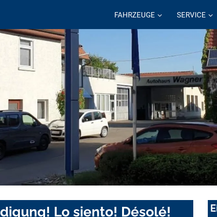
FAHRZEUGE
SERVICE
E
digung! Lo siento! Désolé!