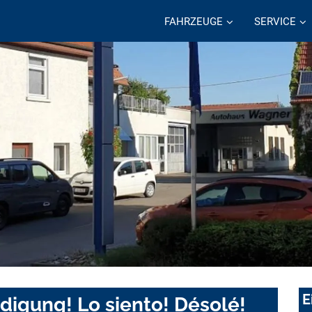
FAHRZEUGE
SERVICE
E
digung! Lo siento! Désolé!