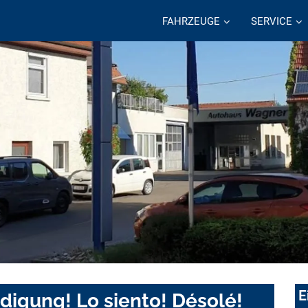
FAHRZEUGE
SERVICE
E
digung! Lo siento! Désolé!