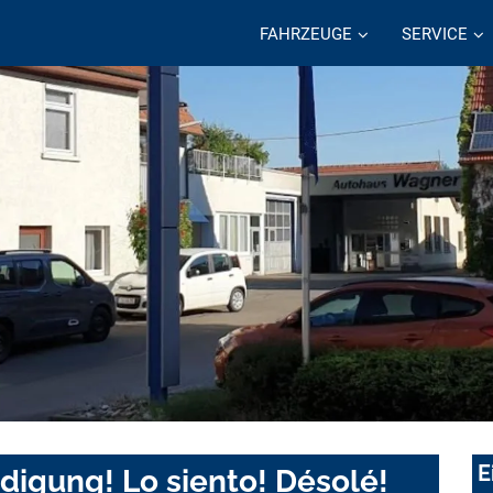
FAHRZEUGE
SERVICE
E
digung! Lo siento! Désolé!