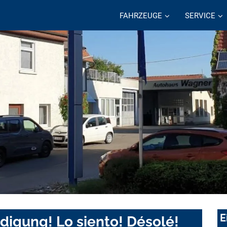
FAHRZEUGE
SERVICE
E
digung! Lo siento! Désolé!